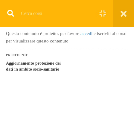
Questo contenuto è protetto, per favore
accedi
e iscriviti al corso
GDPR
per visualizzare questo contenuto
PRECEDENTE
Aggiornamento protezione dei
dati in ambito socio-sanitario
Home
Tutti i corsi
GDPR
Aggiornamento protezione dati in ambito socio sanitario
I MIEI CORSI